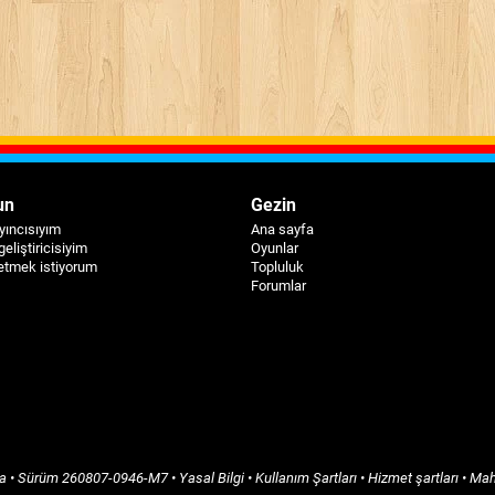
un
Gezin
yıncısıyım
Ana sayfa
geliştiricisiyim
Oyunlar
etmek istiyorum
Topluluk
Forumlar
a
• Sürüm
260807-0946-M7
•
Yasal Bilgi
•
Kullanım Şartları
•
Hizmet şartları
•
Mah