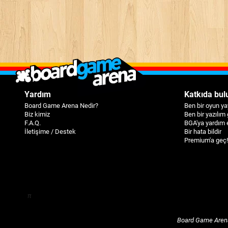
Yardım
Katkıda bul
Board Game Arena Nedir?
Ben bir oyun ya
Biz kimiz
Ben bir yazılım 
F.A.Q.
BGA'ya yardım 
İletişime / Destek
Bir hata bildir
Premium'a geç!
π
Board Game Aren