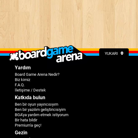
YUKARI
Yardım
Board Game Arena Nedir?
Biz kimiz
F.A.Q.
İletişime / Destek
Katkıda bulun
Ben bir oyun yayıncısıyım
Ben bir yazılım geliştiricisiyim
BGA'ya yardım etmek istiyorum
Bir hata bildir
Premium'a geç!
Gezin