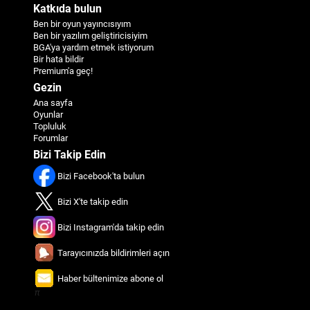
Katkıda bulun
Ben bir oyun yayıncısıyım
Ben bir yazılım geliştiricisiyim
BGA'ya yardım etmek istiyorum
Bir hata bildir
Premium'a geç!
Gezin
Ana sayfa
Oyunlar
Topluluk
Forumlar
Bizi Takip Edin
Bizi Facebook'ta bulun
Bizi X'te takip edin
Bizi Instagram'da takip edin
Tarayıcınızda bildirimleri açın
Haber bültenimize abone ol
π