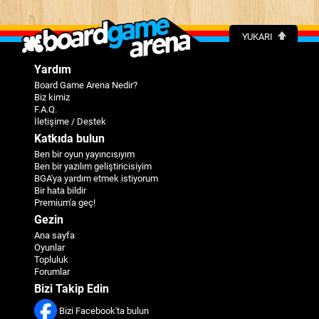
YUKARI
Yardım
Board Game Arena Nedir?
Biz kimiz
F.A.Q.
İletişime / Destek
Katkıda bulun
Ben bir oyun yayıncısıyım
Ben bir yazılım geliştiricisiyim
BGA'ya yardım etmek istiyorum
Bir hata bildir
Premium'a geç!
Gezin
Ana sayfa
Oyunlar
Topluluk
Forumlar
Bizi Takip Edin
Bizi Facebook'ta bulun