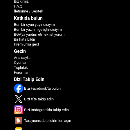
Biz kimiz
F.A.Q.
İletişime / Destek
Katkıda bulun
Ben bir oyun yayıncısıyım
Ben bir yazılım geliştiricisiyim
BGA'ya yardım etmek istiyorum
Bir hata bildir
Premium'a geç!
Gezin
Ana sayfa
Oyunlar
Topluluk
Forumlar
Bizi Takip Edin
Bizi Facebook'ta bulun
Bizi X'te takip edin
Bizi Instagram'da takip edin
Tarayıcınızda bildirimleri açın