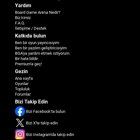
Yardım
Board Game Arena Nedir?
Biz kimiz
F.A.Q.
İletişime / Destek
Katkıda bulun
Ben bir oyun yayıncısıyım
Ben bir yazılım geliştiricisiyim
BGA'ya yardım etmek istiyorum
Bir hata bildir
Premium'a geç!
Gezin
Ana sayfa
Oyunlar
Topluluk
Forumlar
Bizi Takip Edin
Bizi Facebook'ta bulun
Bizi X'te takip edin
Bizi Instagram'da takip edin