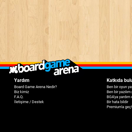
Yardım
Katkıda bul
Board Game Arena Nedir?
Ben bir oyun ya
Biz kimiz
Ben bir yazılım 
F.A.Q.
BGA'ya yardım 
İletişime / Destek
Bir hata bildir
Premium'a geç!