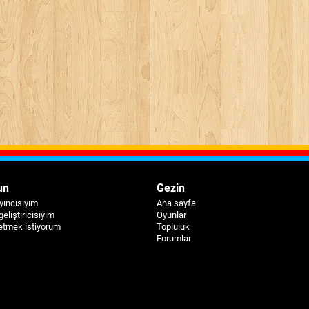
un
Gezin
yıncısıyım
Ana sayfa
geliştiricisiyim
Oyunlar
etmek istiyorum
Topluluk
Forumlar