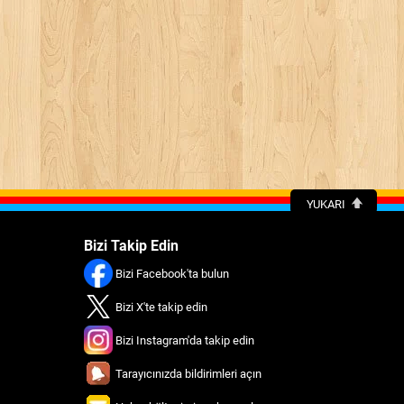
YUKARI
Bizi Takip Edin
Bizi Facebook'ta bulun
Bizi X'te takip edin
Bizi Instagram'da takip edin
Tarayıcınızda bildirimleri açın