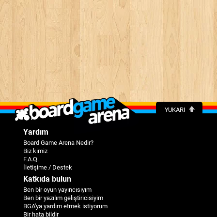
YUKARI
Yardım
Board Game Arena Nedir?
Biz kimiz
F.A.Q.
İletişime / Destek
Katkıda bulun
Ben bir oyun yayıncısıyım
Ben bir yazılım geliştiricisiyim
BGA'ya yardım etmek istiyorum
Bir hata bildir