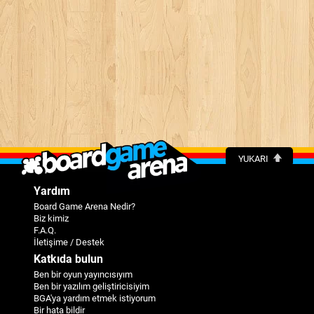
YUKARI
Yardım
Board Game Arena Nedir?
Biz kimiz
F.A.Q.
İletişime / Destek
Katkıda bulun
Ben bir oyun yayıncısıyım
Ben bir yazılım geliştiricisiyim
BGA'ya yardım etmek istiyorum
Bir hata bildir