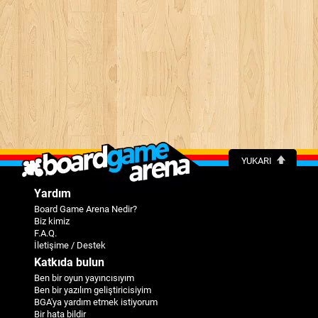
YUKARI
Yardım
Board Game Arena Nedir?
Biz kimiz
F.A.Q.
İletişime / Destek
Katkıda bulun
Ben bir oyun yayıncısıyım
Ben bir yazılım geliştiricisiyim
BGA'ya yardım etmek istiyorum
Bir hata bildir