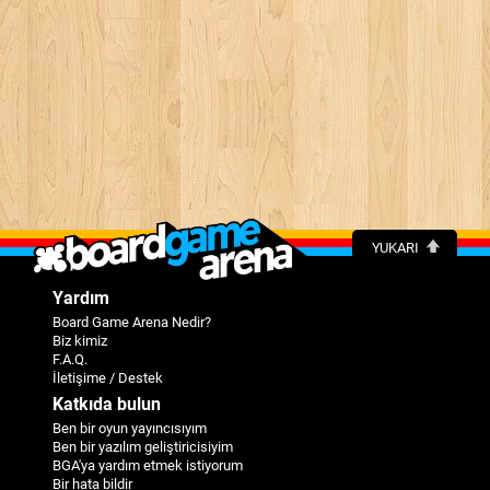
YUKARI
Yardım
Board Game Arena Nedir?
Biz kimiz
F.A.Q.
İletişime / Destek
Katkıda bulun
Ben bir oyun yayıncısıyım
Ben bir yazılım geliştiricisiyim
BGA'ya yardım etmek istiyorum
Bir hata bildir