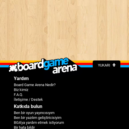
YUKARI
Yardım
Board Game Arena Nedir?
Biz kimiz
F.A.Q.
İletişime / Destek
Katkıda bulun
Ben bir oyun yayıncısıyım
Ben bir yazılım geliştiricisiyim
BGA'ya yardım etmek istiyorum
Bir hata bildir